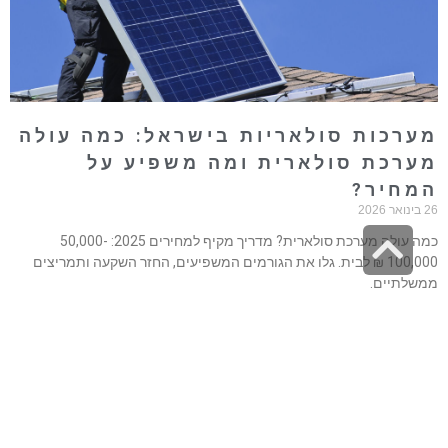
ערכות סולאריות בישראל: כמה עולה
ערכת סולארית ומה משפיע על
מחיר?
נואר 2026
גלילה
כמה עולה מערכת סולארית? מדריך מקיף למחירים 2025: 50,000-
100,000 ₪ לבית. גלו את הגורמים המשפיעים, החזר השקעה ותמריצים
לראש
משלתיים.
העמוד
רא עוד »