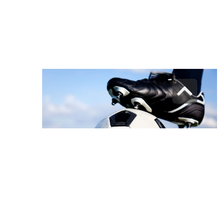
גלילה
לראש
העמוד
מי המציא את משחק הכדורגל? המסע
המפתיע אל שורשי המשחק האהוב
10 במאי 2025